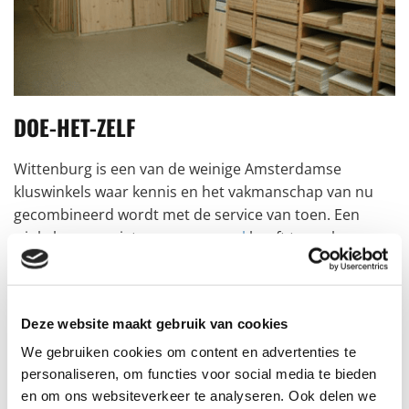
DOE-HET-ZELF
Wittenburg is een van de weinige Amsterdamse
kluswinkels waar kennis en het vakmanschap van nu
gecombineerd wordt met de service van toen. Een
winkel waar u niet naar
personeel
hoeft te zoeken.
Waar u uitsluitend medewerkers met verstand van
zaken spreekt. Dat scheelt tijd en dat scheelt ergernis.
Leuk klussen? Dat begint bij Doe-Het-Zelf Wittenburg.
Deze website maakt gebruik van cookies
We gebruiken cookies om content en advertenties te
Ga naar de kluswinkel
personaliseren, om functies voor social media te bieden
en om ons websiteverkeer te analyseren. Ook delen we